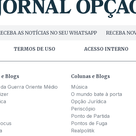
ECEBA AS NOTÍCIAS NO SEU WHATSAPP
RECEBA NOV
TERMOS DE USO
ACESSO INTERNO
 e Blogs
Colunas e Blogs
 da Guerra Oriente Médio
Música
izer
O mundo bate à porta
ica
Opção Jurídica
Periscópio
Ponto de Partida
Pocus
Pontos de Fuga
a
Realpolitik