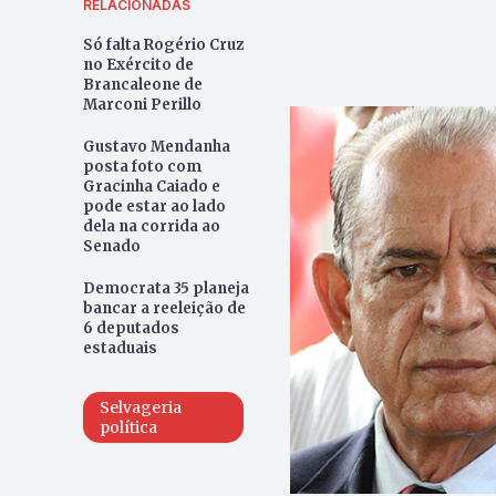
RELACIONADAS
Só falta Rogério Cruz
no Exército de
Brancaleone de
Marconi Perillo
Gustavo Mendanha
posta foto com
Gracinha Caiado e
pode estar ao lado
dela na corrida ao
Senado
Democrata 35 planeja
bancar a reeleição de
6 deputados
estaduais
Selvageria
política