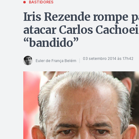
BASTIDORES
Iris Rezende rompe pa
atacar Carlos Cachoe
“bandido”
03 setembro 2014 às 17h42
Euler de França Belém