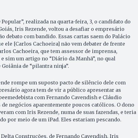
 Popular”, realizada na quarta-feira, 3, o candidato do
iás, Iris Rezende, voltou a desafiar o empresário
ão debato com bandido. Essas cartas saem do Palácio
ue ele [Carlos Cachoeira] não vem debater de frente
arlos Cachoeira, que tem assessor de imprensa,
 e sim um artigo no “Diário da Manhã”, no qual
Goiânia de “pilantra ninja”.
zende rompe um suposto pacto de silêncio dele com
resário agora tem de vir a público apresentar as
 peemedebista com Fernando Cavendish e Cláudio
s de negócios aparentemente poucos católicos. O dono
iveram com Iris Rezende, numa de suas fazendas, e teria
ado por meio de um iPad. Eles estariam pescando.
 Delta Construções, de Fernando Cavendish, Iris