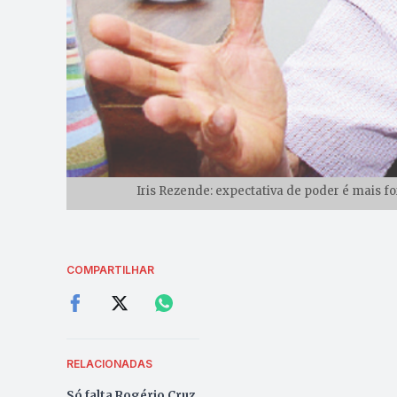
Iris Rezende: expectativa de poder é mais fo
COMPARTILHAR
RELACIONADAS
Só falta Rogério Cruz