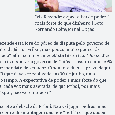
Iris Rezende: expectativa de poder é
mais forte do que dinheiro | Foto:
Fernando Leite/Jornal Opção
e­zende esta fora do páreo da disputa pelo governo de
to de Júnior Friboi, mas pouco, muito pouco, da
Estado”, afirma um peemedebista histórico. “Posso dizer
e Iris disputar o governo de Goiás — assim como 50%
ar mandato de senador. Cinquenta dias — prazo daqui
 (que deve ser realizada em 30 de junho, uma
o tempo. A expectativa de poder é mais forte do que
, cada vez mais azeitada, de que Friboi, por mais
ispor, não vai emplacar.”
marote a debacle de Friboi. Não vai jogar pedras, mas
ito com a desmontagem daquele “político” que ousou