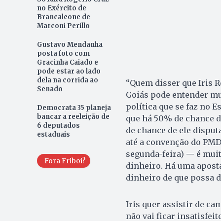
no Exército de
Brancaleone de
Marconi Perillo
Gustavo Mendanha
posta foto com
Gracinha Caiado e
pode estar ao lado
dela na corrida ao
“Quem disser que Iris R
Senado
Goiás pode entender mui
política que se faz no 
Democrata 35 planeja
bancar a reeleição de
que há 50% de chance d
6 deputados
de chance de ele disput
estaduais
até a convenção do PMDB
segunda-feira) — é muit
Fora Friboi?
di­nheiro. Há uma aposta
dinheiro de que possa d
Iris quer assistir de ca
não vai ficar insatisfe