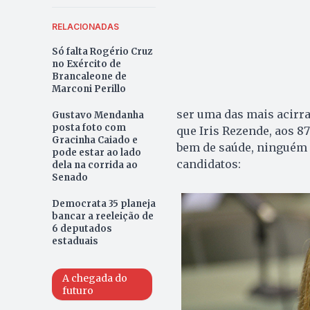
RELACIONADAS
Só falta Rogério Cruz
no Exército de
Brancaleone de
Marconi Perillo
ser uma das mais acirra
Gustavo Mendanha
posta foto com
que Iris Rezende, aos 87
Gracinha Caiado e
bem de saúde, ninguém o
pode estar ao lado
candidatos:
dela na corrida ao
Senado
Democrata 35 planeja
bancar a reeleição de
6 deputados
estaduais
A chegada do
futuro