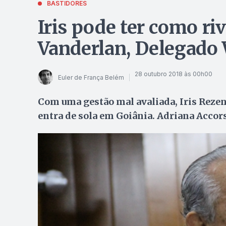
BASTIDORES
Iris pode ter como ri
Vanderlan, Delegado W
28 outubro 2018 às 00h00
Euler de França Belém
Com uma gestão mal avaliada, Iris Rezend
entra de sola em Goiânia. Adriana Accors