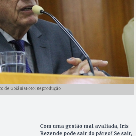
ito de GoiâniaFoto: Reprodução
Com uma gestão mal avaliada, Iris
Rezende pode sair do páreo? Se sair,