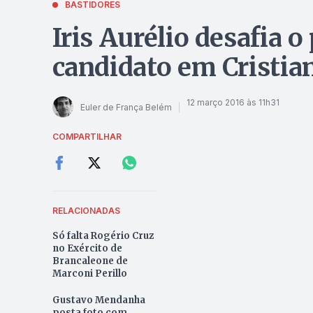
BASTIDORES
Iris Aurélio desafia o
candidato em Cristia
12 março 2016 às 11h31
Euler de França Belém
COMPARTILHAR
RELACIONADAS
Só falta Rogério Cruz
no Exército de
Brancaleone de
Marconi Perillo
Gustavo Mendanha
posta foto com