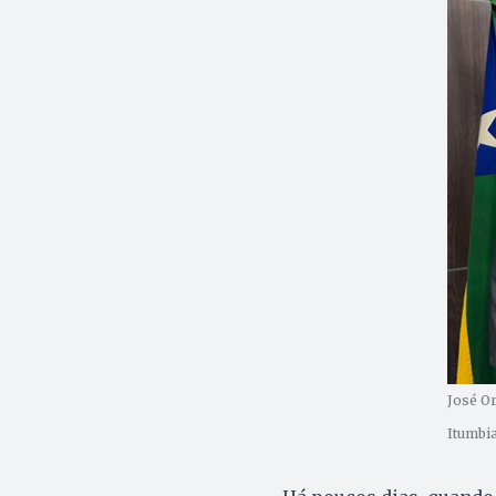
José Or
Itumbia