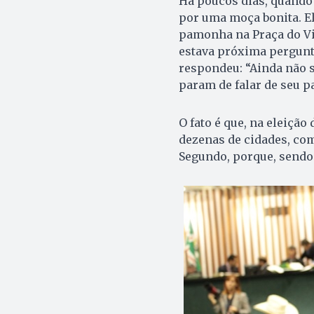
Há poucos dias, quando
por uma moça bonita. E
pamonha na Praça do Vio
estava próxima pergunto
respondeu: “Ainda não 
param de falar de seu p
O fato é que, na eleiçã
dezenas de cidades, como
Segundo, porque, sendo 