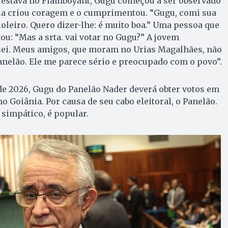
 estava no Flamboyant, Gugu começou a ser observado
la criou coragem e o cumprimentou. “Gugu, comi sua
leiro. Quero dizer-lhe: é muito boa.” Uma pessoa que
u: “Mas a srta. vai votar no Gugu?” A jovem
sei. Meus amigos, que moram no Urias Magalhães, não
anelão. Ele me parece sério e preocupado com o povo”.
o de 2026, Gugu do Panelão Nader deverá obter votos em
 Goiânia. Por causa de seu cabo eleitoral, o Panelão.
simpático, é popular.