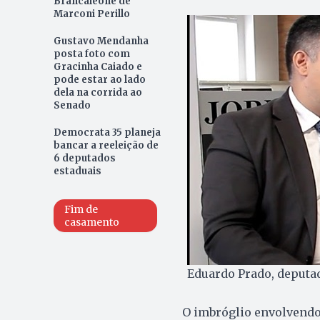
Brancaleone de
Marconi Perillo
Gustavo Mendanha
posta foto com
Gracinha Caiado e
pode estar ao lado
dela na corrida ao
Senado
Democrata 35 planeja
bancar a reeleição de
6 deputados
estaduais
Fim de
casamento
Eduardo Prado, deputad
O imbróglio envolvendo