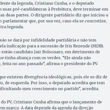
dente da legenda, Cristiano Cunha, e o deputado
 suas pré-candidaturas à Prefeitura, deve terminar em
s duas partes. O dirigente partidário diz que iniciou o
 parlamentar que, por sua vez, caso ela se concretize,
utra legenda.
ão se dará por infidelidade partidária e não tem
ela indicação para a sucessão de Iris Rezende (MDB).
 então candidato Jair Bolsonaro, em detrimento de
ue tinha aliança com os verdes. “Ele ainda não
 feita no ano passado”, afirma o presidente do PV.
que existem divergência ideológicas, pois ele se diz de
do, de esquerda. Por isso, o deputado acredita que tem
dificultando meu crescimento no partido”, acredita.
 do PV, Cristiano Cunha afirma que o lançamento de
em março. A data depende da agenda da direção