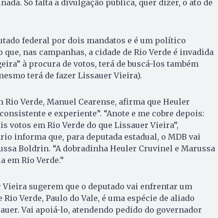
sinada. Só falta a divulgação pública, quer dizer, o ato de
utado federal por dois mandatos e é um político
 que, nas campanhas, a cidade de Rio Verde é invadida
eira” à procura de votos, terá de buscá-los também
esmo terá de fazer Lissauer Vieira).
 Rio Verde, Manuel Cearense, afirma que Heuler
“consistente e experiente”. “Anote e me cobre depois:
is votos em Rio Verde do que Lissauer Vieira”,
dário informa que, para deputada estadual, o MDB vai
ussa Boldrin. “A dobradinha Heuler Cruvinel e Marussa
ia em Rio Verde.”
 Vieira sugerem que o deputado vai enfrentar um
 Rio Verde, Paulo do Vale, é uma espécie de aliado
auer. Vai apoiá-lo, atendendo pedido do governador