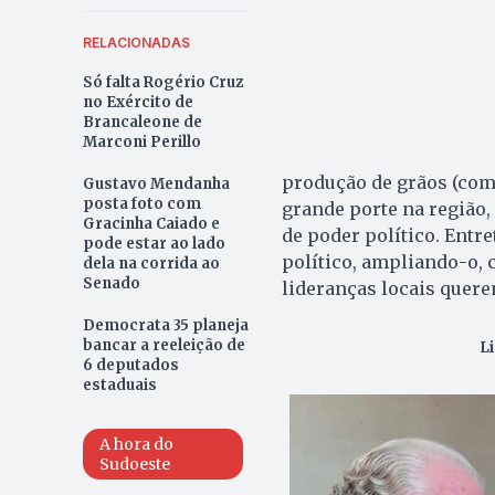
RELACIONADAS
Só falta Rogério Cruz
no Exército de
Brancaleone de
Marconi Perillo
produção de grãos (como
Gustavo Mendanha
posta foto com
grande porte na região,
Gracinha Caiado e
de poder político. Entr
pode estar ao lado
político, ampliando-o, 
dela na corrida ao
Senado
lideranças locais quer
Democrata 35 planeja
bancar a reeleição de
L
6 deputados
estaduais
A hora do
Sudoeste