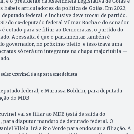
al, é o presidente da Assembleia Legislativa de Goiás e
s hábeis articuladores da política de Goiás. Em 2022,
deputado federal, e inclusive deve trocar de partido.
PSD do ex-deputado federal Vilmar Rocha e do senador
é cotado para se filiar ao Democratas, o partido do
ado. A ressalta é que o parlamentar também é
do governador, no próximo pleito, e isso trava uma
cratas só terá um integrante na chapa majoritária —
ado.
euler Cruvinel é a aposta emedebista
deputado federal, e Marussa Boldrin, para deputada
gação do MDB
vinel vai se filiar ao MDB (está de saída do
s, para disputar mandato de deputado federal. O
aniel Vilela, irá a Rio Verde para endossar a filiação. A