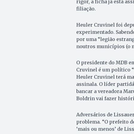
rigor, a ficha já está as
filiação.
Heuler Cruvinel foi dep
experimentado. Sabendo
por uma “legião estrang
noutros municípios (o m
O presidente do MDB em
Cruvinel é um político 
Heuler Cruvinel terá ma
assinala. O líder parti
bancar a vereadora Mar
Boldrin vai fazer histór
Adversários de Lissauer
problema. “O prefeito de
‘mais ou menos’ de Liss