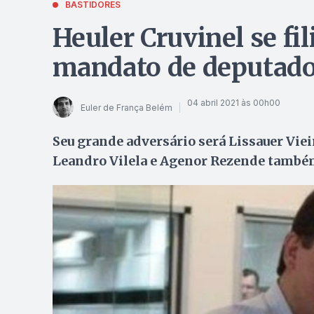
BASTIDORES
Heuler Cruvinel se fi
mandato de deputado
04 abril 2021 às 00h00
Euler de França Belém
Seu grande adversário será Lissauer Vieir
Leandro Vilela e Agenor Rezende també