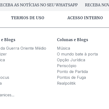
ECEBA AS NOTÍCIAS NO SEU WHATSAPP
RECEBA NOV
TERMOS DE USO
ACESSO INTERNO
 e Blogs
Colunas e Blogs
 da Guerra Oriente Médio
Música
izer
O mundo bate à porta
ica
Opção Jurídica
Periscópio
Ponto de Partida
Pocus
Pontos de Fuga
a
Realpolitik
nices...