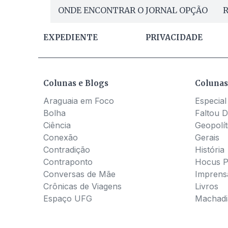
ONDE ENCONTRAR O JORNAL OPÇÃO
R
EXPEDIENTE
PRIVACIDADE
Colunas e Blogs
Colunas
Araguaia em Foco
Especial
Bolha
Faltou D
Ciência
Geopolít
Conexão
Gerais
Contradição
História
Contraponto
Hocus 
Conversas de Mãe
Imprens
Crônicas de Viagens
Livros
Espaço UFG
Machadia