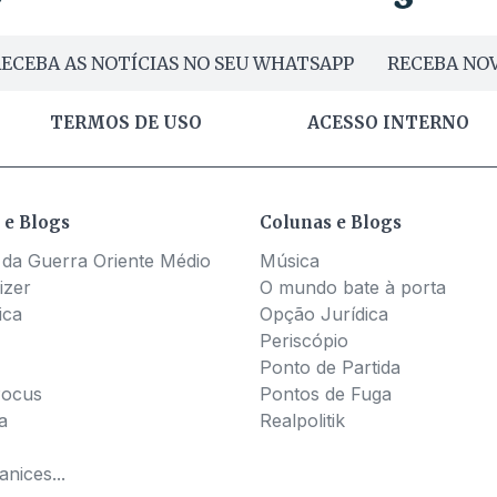
ECEBA AS NOTÍCIAS NO SEU WHATSAPP
RECEBA NOV
TERMOS DE USO
ACESSO INTERNO
 e Blogs
Colunas e Blogs
 da Guerra Oriente Médio
Música
izer
O mundo bate à porta
ica
Opção Jurídica
Periscópio
Ponto de Partida
Pocus
Pontos de Fuga
a
Realpolitik
nices...