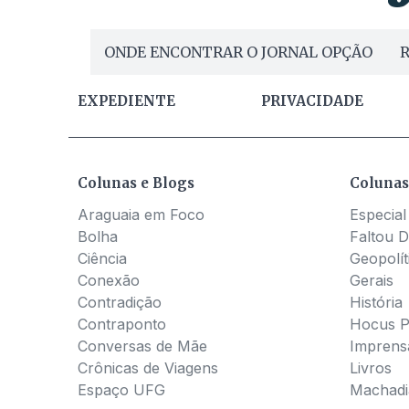
ONDE ENCONTRAR O JORNAL OPÇÃO
R
EXPEDIENTE
PRIVACIDADE
Colunas e Blogs
Colunas
Araguaia em Foco
Especial
Bolha
Faltou D
Ciência
Geopolít
Conexão
Gerais
Contradição
História
Contraponto
Hocus 
Conversas de Mãe
Imprens
Crônicas de Viagens
Livros
Espaço UFG
Machadia