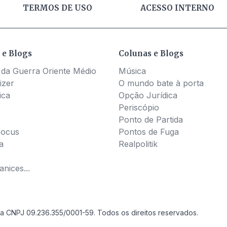
TERMOS DE USO
ACESSO INTERNO
 e Blogs
Colunas e Blogs
 da Guerra Oriente Médio
Música
izer
O mundo bate à porta
ica
Opção Jurídica
Periscópio
Ponto de Partida
Pocus
Pontos de Fuga
a
Realpolitik
nices...
a CNPJ 09.236.355/0001-59. Todos os direitos reservados.