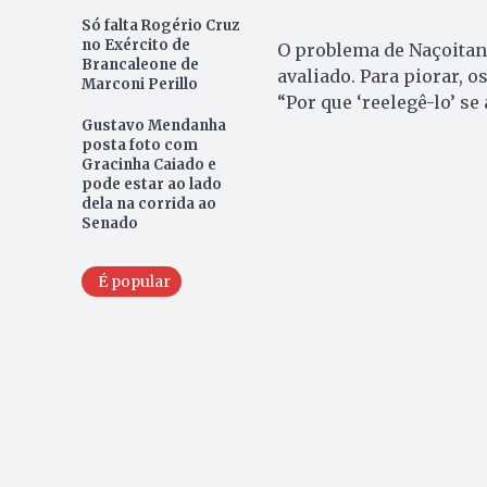
Só falta Rogério Cruz
no Exército de
O problema de Naçoitan 
Brancaleone de
avaliado. Para piorar, o
Marconi Perillo
“Por que ‘reelegê-lo’ se
Gustavo Mendanha
posta foto com
Gracinha Caiado e
pode estar ao lado
dela na corrida ao
Senado
É popular