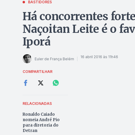
BASTIDORES
Há concorrentes fort
Naçoitan Leite é o fav
Iporá
16 abril 2016 às 11h46
Euler de França Belém
COMPARTILHAR
RELACIONADAS
Ronaldo Caiado
nomeia André Pio
para diretoria do
Detran