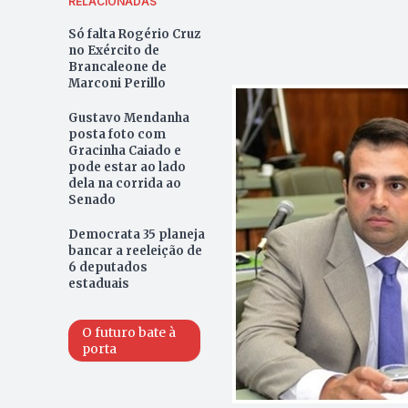
RELACIONADAS
Só falta Rogério Cruz
no Exército de
Brancaleone de
Marconi Perillo
Gustavo Mendanha
posta foto com
Gracinha Caiado e
pode estar ao lado
dela na corrida ao
Senado
Democrata 35 planeja
bancar a reeleição de
6 deputados
estaduais
O futuro bate à
porta