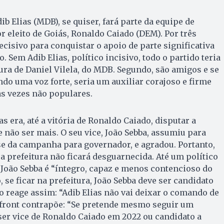
dib Elias (MDB), se quiser, fará parte da equipe de
r eleito de Goiás, Ronaldo Caiado (DEM). Por três
ecisivo para conquistar o apoio de parte significativa
 Sem Adib Elias, político incisivo, todo o partido teria
ra de Daniel Vilela, do MDB. Segundo, são amigos e se
ndo uma voz forte, seria um auxiliar corajoso e firme
s vezes não populares.
as era, até a vitória de Ronaldo Caiado, disputar a
e não ser mais. O seu vice, João Sebba, assumiu para
sse da campanha para governador, e agradou. Portanto,
 a prefeitura não ficará desguarnecida. Até um político
João Sebba é “íntegro, capaz e menos contencioso do
o, se ficar na prefeitura, João Sebba deve ser candidato
o reage assim: “Adib Elias não vai deixar o comando de
 front contrapõe: “Se pretende mesmo seguir um
ser vice de Ronaldo Caiado em 2022 ou candidato a