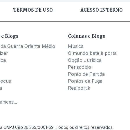
TERMOS DE USO
ACESSO INTERNO
 e Blogs
Colunas e Blogs
 da Guerra Oriente Médio
Música
izer
O mundo bate à porta
ica
Opção Jurídica
Periscópio
Ponto de Partida
Pocus
Pontos de Fuga
a
Realpolitik
nices...
a CNPJ 09.236.355/0001-59. Todos os direitos reservados.