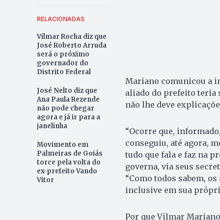
RELACIONADAS
Vilmar Rocha diz que
José Roberto Arruda
será o próximo
governador do
Distrito Federal
Mariano comunicou a i
José Nelto diz que
aliado do prefeito teria
Ana Paula Rezende
não lhe deve explicaçõe
não pode chegar
agora e já ir para a
janelinha
“Ocorre que, informado
conseguiu, até agora, m
Movimento em
Palmeiras de Goiás
tudo que fala e faz na pr
torce pela volta do
governa, via seus secret
ex-prefeito Vando
“Como todos sabem, os 
Vitor
inclusive em sua própri
Por que Vilmar Mariano