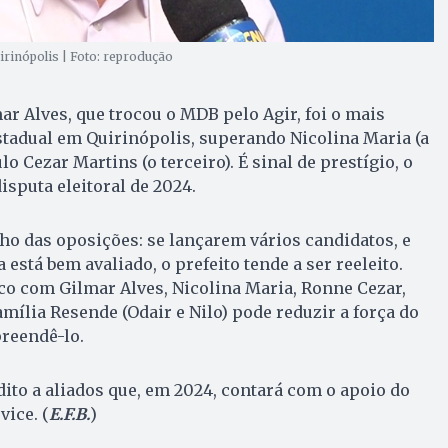
irinópolis | Foto: reprodução
ar Alves, que trocou o MDB pelo Agir, foi o mais
tadual em Quirinópolis, superando Nicolina Maria (a
o Cezar Martins (o terceiro). É sinal de prestígio, o
isputa eleitoral de 2024.
o das oposições: se lançarem vários candidatos, e
stá bem avaliado, o prefeito tende a ser reeleito.
co com Gilmar Alves, Nicolina Maria, Ronne Cezar,
mília Resende (Odair e Nilo) pode reduzir a força do
reendê-lo.
ito a aliados que, em 2024, contará com o apoio do
ice. (
E.F.B.
)