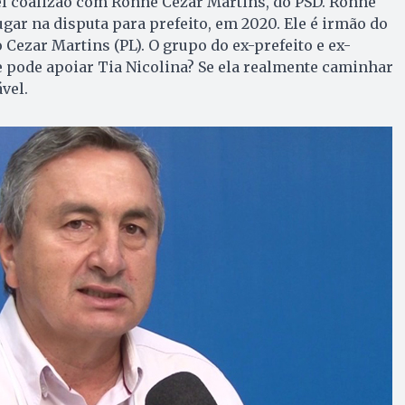
l coalizão com Ronne Cezar Martins, do PSD. Ronne
ugar na disputa para prefeito, em 2020. Ele é irmão do
 Cezar Martins (PL). O grupo do ex-prefeito e ex-
 pode apoiar Tia Nicolina? Se ela realmente caminhar
vel.