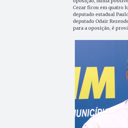
oposição, numa possíve
Cezar ficou em quatro l
deputado estadual Paulo
deputado Odair Rezende
para a oposição, é prová