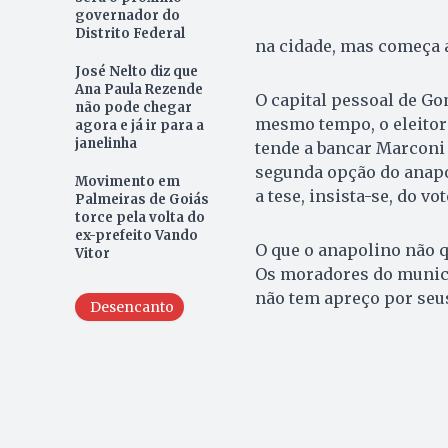
governador do
Distrito Federal
na cidade, mas começa a
José Nelto diz que
Ana Paula Rezende
O capital pessoal de Gom
não pode chegar
mesmo tempo, o eleitora
agora e já ir para a
janelinha
tende a bancar Marconi
segunda opção do anapo
Movimento em
a tese, insista-se, do vot
Palmeiras de Goiás
torce pela volta do
ex-prefeito Vando
O que o anapolino não 
Vitor
Os moradores do municí
não tem apreço por seus
Desencanto