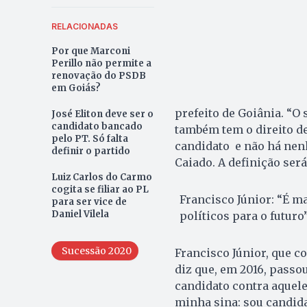
RELACIONADAS
Por que Marconi
Perillo não permite a
renovação do PSDB
em Goiás?
prefeito de Goiânia. “O
José Eliton deve ser o
candidato bancado
também tem o direito de
pelo PT. Só falta
candidato e não há nen
definir o partido
Caiado. A definição será
Luiz Carlos do Carmo
cogita se filiar ao PL
Francisco Júnior: “É m
para ser vice de
Daniel Vilela
políticos para o futuro
Sucessão 2020
Francisco Júnior, que c
diz que, em 2016, passo
candidato contra aquele
minha sina: sou candida