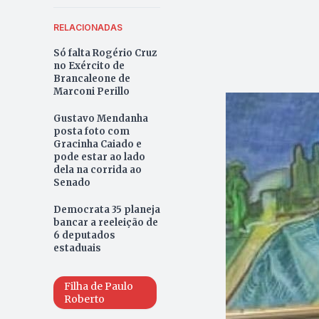
RELACIONADAS
Só falta Rogério Cruz
no Exército de
Brancaleone de
Marconi Perillo
Gustavo Mendanha
posta foto com
Gracinha Caiado e
pode estar ao lado
dela na corrida ao
Senado
Democrata 35 planeja
bancar a reeleição de
6 deputados
estaduais
Filha de Paulo
Roberto