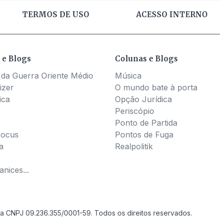
TERMOS DE USO
ACESSO INTERNO
 e Blogs
Colunas e Blogs
 da Guerra Oriente Médio
Música
izer
O mundo bate à porta
ica
Opção Jurídica
Periscópio
Ponto de Partida
Pocus
Pontos de Fuga
a
Realpolitik
nices...
a CNPJ 09.236.355/0001-59. Todos os direitos reservados.