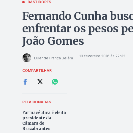
BASTIDORES
Fernando Cunha busca
enfrentar os pesos p
João Gomes
13 fevereiro 2016 às 22h12
Euler de França Belém
COMPARTILHAR
RELACIONADAS
Farmacêutica é eleita
presidente da
Câmara de
Brazabrantes