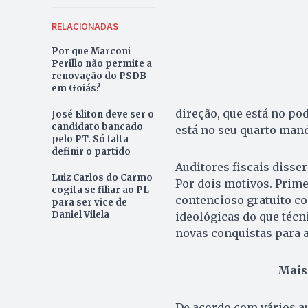
RELACIONADAS
Por que Marconi
Perillo não permite a
renovação do PSDB
em Goiás?
direção, que está no po
José Eliton deve ser o
candidato bancado
está no seu quarto mand
pelo PT. Só falta
definir o partido
Auditores fiscais disser
Luiz Carlos do Carmo
Por dois motivos. Prime
cogita se filiar ao PL
contencioso gratuito c
para ser vice de
Daniel Vilela
ideológicas do que técn
novas conquistas para a
Mais 
De acordo com vários au