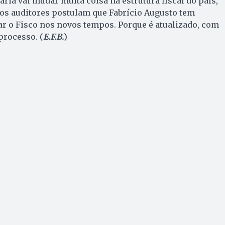
ria vai mudar muita coisa na estrutura fiscal do país,
 os auditores postulam que Fabrício Augusto tem
r o Fisco nos novos tempos. Porque é atualizado, com
processo. (
E.F.B.
)