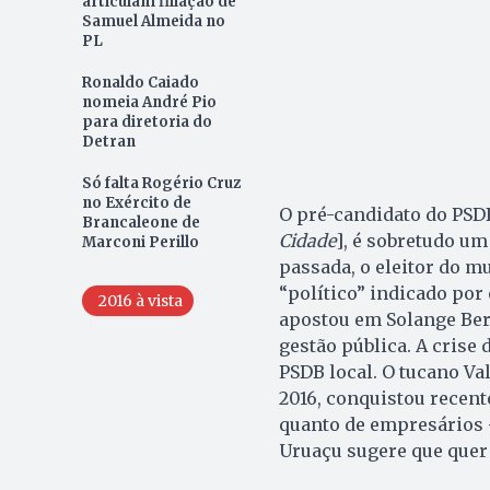
articulam filiação de
Samuel Almeida no
PL
Ronaldo Caiado
nomeia André Pio
para diretoria do
Detran
Só falta Rogério Cruz
no Exército de
O pré-candidato do PSDB
Brancaleone de
Cidade
], é sobretudo um
Marconi Perillo
passada, o eleitor do m
“político” indicado por
2016 à vista
apostou em Solange Bert
gestão pública. A crise 
PSDB local. O tucano Va
2016, conquistou recent
quanto de empresários —
Uruaçu sugere que quer 