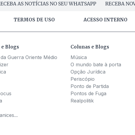
ECEBA AS NOTÍCIAS NO SEU WHATSAPP
RECEBA NOV
TERMOS DE USO
ACESSO INTERNO
 e Blogs
Colunas e Blogs
 da Guerra Oriente Médio
Música
izer
O mundo bate à porta
ica
Opção Jurídica
Periscópio
Ponto de Partida
Pocus
Pontos de Fuga
a
Realpolitik
nices...