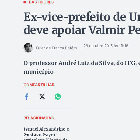
BASTIDORES
Ex-vice-prefeito de U
deve apoiar Valmir Pe
28 outubro 2015 às 11h16
Euler de França Belém
O professor André Luiz da Silva, do IFG,
município
COMPARTILHAR
RELACIONADAS
Ismael Alexandrino e
Gustavo Gayer