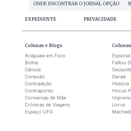
ONDE ENCONTRAR O JORNAL OPÇÃO
R
EXPEDIENTE
PRIVACIDADE
Colunas e Blogs
Colunas
Araguaia em Foco
Especial
Bolha
Faltou D
Ciência
Geopolít
Conexão
Gerais
Contradição
História
Contraponto
Hocus 
Conversas de Mãe
Imprens
Crônicas de Viagens
Livros
Espaço UFG
Machadia