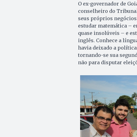
O ex-governador de Goiá
conselheiro do Tribunal
seus próprios negócios
estudar matemática – e
quase insolúveis – e es
inglês. Conhece a líng
havia deixado a política
tornando-se sua segunda
não para disputar eleiç