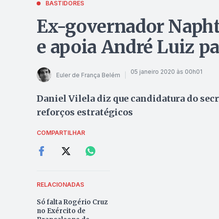
BASTIDORES
Ex-governador Naphta
e apoia André Luiz p
05 janeiro 2020 às 00h01
Euler de França Belém
Daniel Vilela diz que candidatura do secr
reforços estratégicos
COMPARTILHAR
RELACIONADAS
Só falta Rogério Cruz
no Exército de