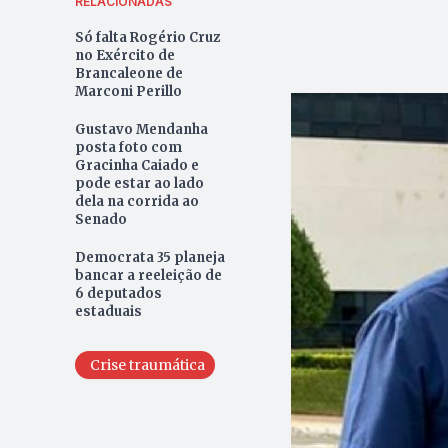
RELACIONADAS
Só falta Rogério Cruz
no Exército de
Brancaleone de
Marconi Perillo
Gustavo Mendanha
posta foto com
Gracinha Caiado e
pode estar ao lado
dela na corrida ao
Senado
Democrata 35 planeja
bancar a reeleição de
6 deputados
estaduais
Crise traumática