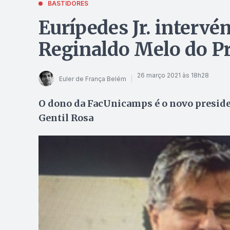
BASTIDORES
Eurípedes Jr. intervé
Reginaldo Melo do P
26 março 2021 às 18h28
Euler de França Belém
O dono da FacUnicamps é o novo presiden
Gentil Rosa