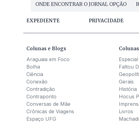
ONDE ENCONTRAR O JORNAL OPÇÃO
R
EXPEDIENTE
PRIVACIDADE
Colunas e Blogs
Colunas
Araguaia em Foco
Especial
Bolha
Faltou D
Ciência
Geopolít
Conexão
Gerais
Contradição
História
Contraponto
Hocus 
Conversas de Mãe
Imprens
Crônicas de Viagens
Livros
Espaço UFG
Machadia