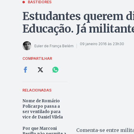
BASTIDORES
Estudantes querem di
Educação. Já militant
09 janeiro 2016 às 23h30
Euler de França Belém
COMPARTILHAR
RELACIONADAS
Nome de Romário
Policarpo passa a
ser ventilado para
vice de Daniel Vilela
Por que Marconi
Comenta-se entre milita
Perillo não permite a