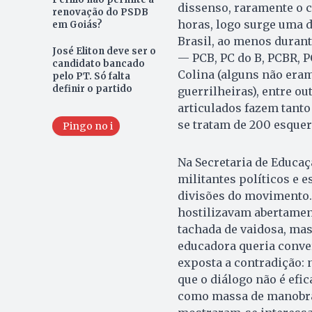
dissenso, raramente o c
renovação do PSDB
horas, logo surge uma di
em Goiás?
Brasil, ao menos duran
José Eliton deve ser o
— PCB, PC do B, PCBR, P
candidato bancado
Colina (alguns não eram
pelo PT. Só falta
definir o partido
guerrilheiras), entre o
articulados fazem tanto
se tratam de 200 esquerd
Pingo no i
Na Secretaria de Educaçã
militantes políticos e
divisões do movimento. 
hostilizavam abertament
tachada de vaidosa, mas 
educadora queria conver
exposta a contradição: 
que o diálogo não é efi
como massa de manobra 