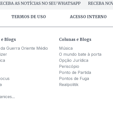
ECEBA AS NOTÍCIAS NO SEU WHATSAPP
RECEBA NOV
TERMOS DE USO
ACESSO INTERNO
 e Blogs
Colunas e Blogs
 da Guerra Oriente Médio
Música
izer
O mundo bate à porta
ica
Opção Jurídica
Periscópio
Ponto de Partida
Pocus
Pontos de Fuga
a
Realpolitik
nices...