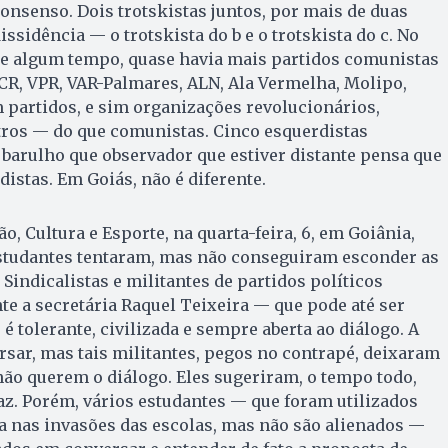
onsenso. Dois trotskistas juntos, por mais de duas
ssidência — o trotskista do b e o trotskista do c. No
te algum tempo, quase havia mais partidos comunistas
CR, VPR, VAR-Palmares, ALN, Ala Vermelha, Molipo,
 partidos, e sim organizações revolucionários,
utros — do que comunistas. Cinco esquerdistas
 barulho que observador que estiver distante pensa que
istas. Em Goiás, não é diferente.
o, Cultura e Esporte, na quarta-feira, 6, em Goiânia,
 estudantes tentaram, mas não conseguiram esconder as
Sindicalistas e militantes de partidos políticos
e a secretária Raquel Teixeira — que pode até ser
é tolerante, civilizada e sempre aberta ao diálogo. A
sar, mas tais militantes, pegos no contrapé, deixaram
não querem o diálogo. Eles sugeriram, o tempo todo,
caz. Porém, vários estudantes — que foram utilizados
nas invasões das escolas, mas não são alienados —