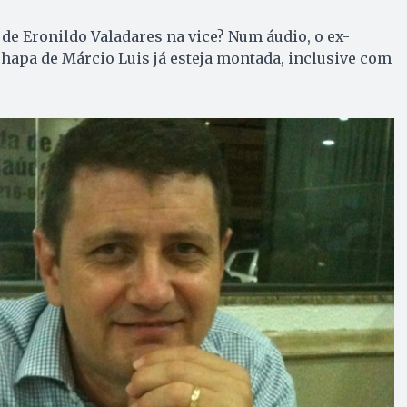
setas
de Eronildo Valadares na vice? Num áudio, o ex-
para
chapa de Márcio Luis já esteja montada, inclusive com
cima
ou
para
baixo
para
aumentar
ou
diminuir
o
volume.