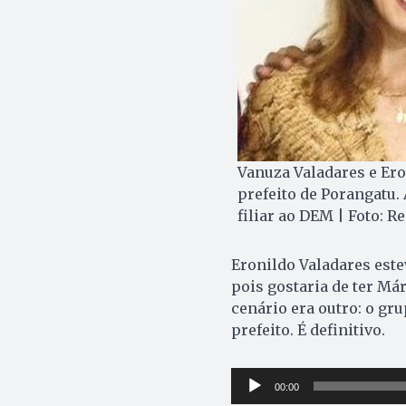
Vanuza Valadares e Ero
prefeito de Porangatu.
filiar ao DEM | Foto: 
Eronildo Valadares estev
pois gostaria de ter Már
cenário era outro: o gru
prefeito. É definitivo.
Tocador
00:00
de