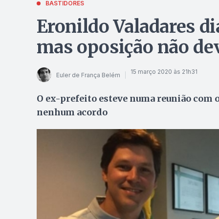
BASTIDORES
Eronildo Valadares d
mas oposição não de
15 março 2020 às 21h31
Euler de França Belém
O ex-prefeito esteve numa reunião com 
nenhum acordo