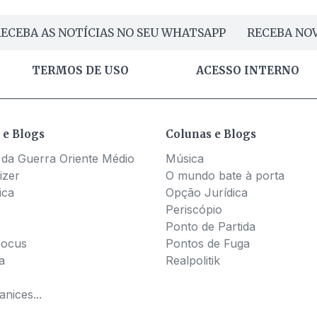
ECEBA AS NOTÍCIAS NO SEU WHATSAPP
RECEBA NOV
TERMOS DE USO
ACESSO INTERNO
 e Blogs
Colunas e Blogs
 da Guerra Oriente Médio
Música
izer
O mundo bate à porta
ica
Opção Jurídica
Periscópio
Ponto de Partida
Pocus
Pontos de Fuga
a
Realpolitik
nices...