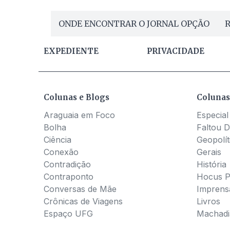
ONDE ENCONTRAR O JORNAL OPÇÃO
R
EXPEDIENTE
PRIVACIDADE
Colunas e Blogs
Colunas
Araguaia em Foco
Especial
Bolha
Faltou D
Ciência
Geopolít
Conexão
Gerais
Contradição
História
Contraponto
Hocus 
Conversas de Mãe
Imprens
Crônicas de Viagens
Livros
Espaço UFG
Machadia