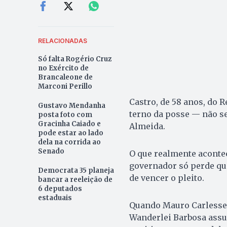
RELACIONADAS
Só falta Rogério Cruz
no Exército de
Brancaleone de
Marconi Perillo
Castro, de 58 anos, do R
Gustavo Mendanha
terno da posse — não s
posta foto com
Gracinha Caiado e
Almeida.
pode estar ao lado
dela na corrida ao
Senado
O que realmente aconte
governador só perde qu
Democrata 35 planeja
de vencer o pleito.
bancar a reeleição de
6 deputados
estaduais
Quando Mauro Carlesse 
Wanderlei Barbosa assu