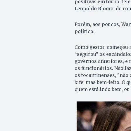
positivas em torno del
Leopoldo Bloom, do r
Porém, aos poucos, Wan
político.
Como gestor, começou a
“segurou” os escândalo
governos anteriores, e
os funcionários. Não f
os tocantinenses, “não d
bife, mas bem-feito. O q
quem está indo bem, ou