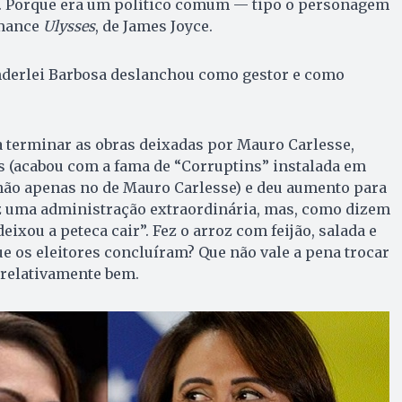
e. Porque era um político comum — tipo o personagem
omance
Ulysses
, de James Joyce.
derlei Barbosa deslanchou como gestor e como
 terminar as obras deixadas por Mauro Carlesse,
s (acabou com a fama de “Corruptins” instalada em
 não apenas no de Mauro Carlesse) e deu aumento para
az uma administração extraordinária, mas, como dizem
eixou a peteca cair”. Fez o arroz com feijão, salada e
ue os eleitores concluíram? Que não vale a pena trocar
 relativamente bem.