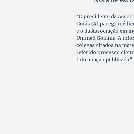
Nota de esc
“O presidente da Assoc
Goiás (Ahpaceg), médic
e o da Associação em ma
Unimed Goiânia. A info
colegas citados na maté
referido processo eleito
informação publicada.”