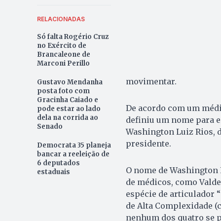
RELACIONADAS
Só falta Rogério Cruz
no Exército de
Brancaleone de
Marconi Perillo
movimentar.
Gustavo Mendanha
posta foto com
Gracinha Caiado e
De acordo com um médic
pode estar ao lado
dela na corrida ao
definiu um nome para en
Senado
Washington Luiz Rios, d
presidente.
Democrata 35 planeja
bancar a reeleição de
6 deputados
O nome de Washington L
estaduais
de médicos, como Valdem
espécie de articulador 
de Alta Complexidade (co
nenhum dos quatro se p