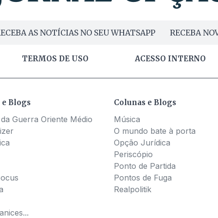
ECEBA AS NOTÍCIAS NO SEU WHATSAPP
RECEBA NOV
TERMOS DE USO
ACESSO INTERNO
 e Blogs
Colunas e Blogs
 da Guerra Oriente Médio
Música
izer
O mundo bate à porta
ica
Opção Jurídica
Periscópio
Ponto de Partida
Pocus
Pontos de Fuga
a
Realpolitik
nices...