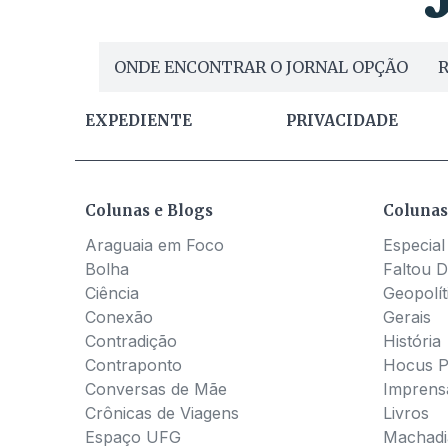
ONDE ENCONTRAR O JORNAL OPÇÃO
R
EXPEDIENTE
PRIVACIDADE
Colunas e Blogs
Colunas
Araguaia em Foco
Especial
Bolha
Faltou D
Ciência
Geopolít
Conexão
Gerais
Contradição
História
Contraponto
Hocus 
Conversas de Mãe
Imprens
Crônicas de Viagens
Livros
Espaço UFG
Machadia