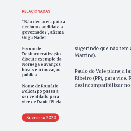
RELACIONADAS
“Não declarei apoio a
nenhum candidato a
governador”, afirma
Gugu Nader
sugerindo que não tem a
Fórum de
Desburocratização
Martins).
discute exemplo da
Noruega e avanços
locais em inovação
Paulo do Vale planeja l
pública
Ribeiro (PP), para vice.
desincompatibilizar no i
Nome de Romário
Policarpo passa a
ser ventilado para
vice de Daniel Vilela
Sucessão 2020