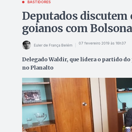
BASTIDORES
Deputados discutem e
goianos com Bolsona
07 fevereiro 2019 às 16h37
Euler de França Belém
Delegado Waldir, que lidera o partido do
no Planalto