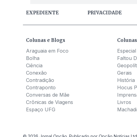
EXPEDIENTE
PRIVACIDADE
Colunas e Blogs
Colunas
Araguaia em Foco
Especial
Bolha
Faltou D
Ciência
Geopolít
Conexão
Gerais
Contradição
História
Contraponto
Hocus 
Conversas de Mãe
Imprens
Crônicas de Viagens
Livros
Espaço UFG
Machadia
© 2026 Jornal Opção. Publicado por Opção Notícias Ltd