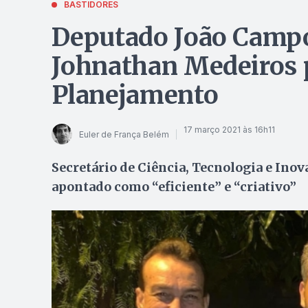
BASTIDORES
Deputado João Camp
Johnathan Medeiros p
Planejamento
17 março 2021 às 16h11
Euler de França Belém
Secretário de Ciência, Tecnologia e Inova
apontado como “eficiente” e “criativo”