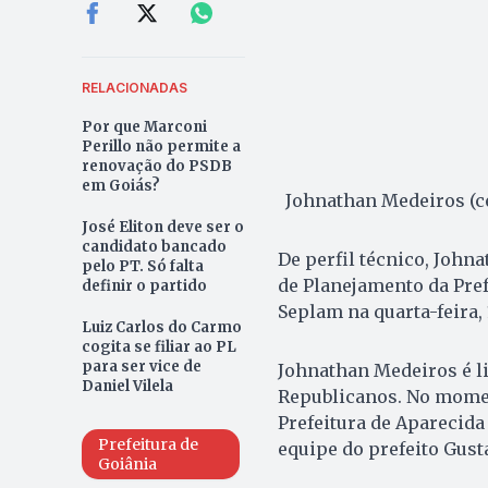
RELACIONADAS
Por que Marconi
Perillo não permite a
renovação do PSDB
em Goiás?
Johnathan Medeiros (ce
José Eliton deve ser o
candidato bancado
De perfil técnico, John
pelo PT. Só falta
de Planejamento da Pref
definir o partido
Seplam na quarta-feira, 
Luiz Carlos do Carmo
cogita se filiar ao PL
para ser vice de
Johnathan Medeiros é li
Daniel Vilela
Republicanos. No moment
Prefeitura de Aparecida
Prefeitura de
equipe do prefeito Gust
Goiânia