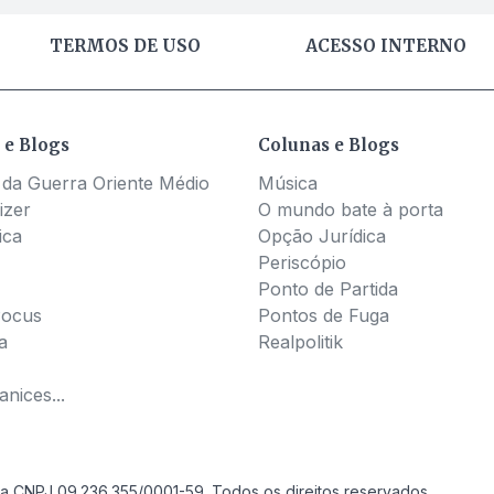
TERMOS DE USO
ACESSO INTERNO
 e Blogs
Colunas e Blogs
 da Guerra Oriente Médio
Música
izer
O mundo bate à porta
ica
Opção Jurídica
Periscópio
Ponto de Partida
Pocus
Pontos de Fuga
a
Realpolitik
nices...
a CNPJ 09.236.355/0001-59. Todos os direitos reservados.