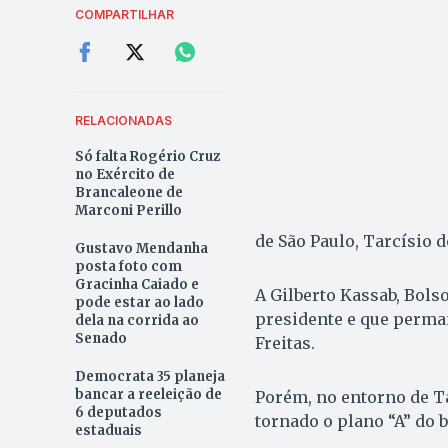
COMPARTILHAR
RELACIONADAS
Só falta Rogério Cruz
no Exército de
Brancaleone de
Marconi Perillo
de São Paulo, Tarcísio d
Gustavo Mendanha
posta foto com
Gracinha Caiado e
A Gilberto Kassab, Bolso
pode estar ao lado
presidente e que perman
dela na corrida ao
Senado
Freitas.
Democrata 35 planeja
bancar a reeleição de
Porém, no entorno de Tar
6 deputados
tornado o plano “A” do 
estaduais