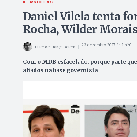
BASTIDORES
Daniel Vilela tenta 
Rocha, Wilder Morais 
23 dezembro 2017 às 11h20
Euler de França Belém
Com o MDB esfacelado, porque parte quer
aliados na base governista