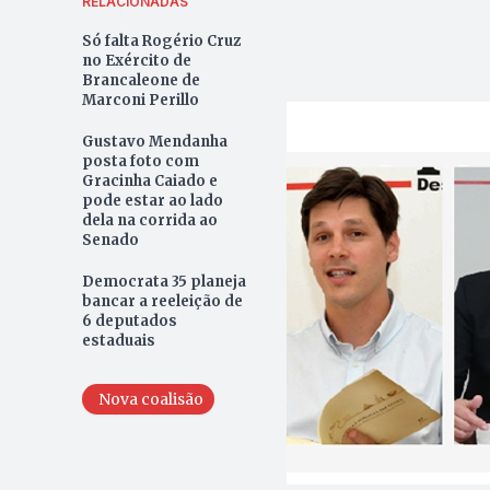
RELACIONADAS
Só falta Rogério Cruz
no Exército de
Brancaleone de
Marconi Perillo
Gustavo Mendanha
posta foto com
Gracinha Caiado e
pode estar ao lado
dela na corrida ao
Senado
Democrata 35 planeja
bancar a reeleição de
6 deputados
estaduais
Nova coalisão