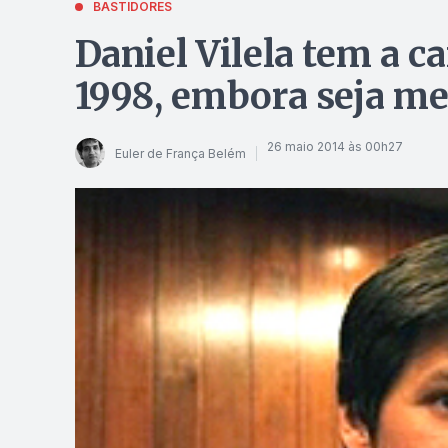
BASTIDORES
Daniel Vilela tem a c
1998, embora seja m
26 maio 2014 às 00h27
Euler de França Belém