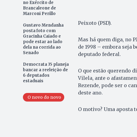
no Exército de
Brancaleone de
Marconi Perillo
Peixoto (PSD).
Gustavo Mendanha
posta foto com
Gracinha Caiado e
Mas há quem diga, no PM
pode estar ao lado
de 1998 – embora seja 
dela na corrida ao
Senado
deputado federal.
Democrata 35 planeja
bancar a reeleição de
O que estão querendo d
6 deputados
Vilela, ante o afastamen
estaduais
Rezende, pode ser o can
deste ano.
O novo do novo
O motivo? Uma aposta to