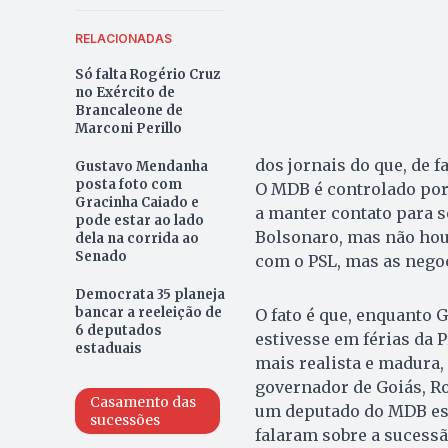
RELACIONADAS
Só falta Rogério Cruz
no Exército de
Brancaleone de
Marconi Perillo
dos jornais do que, de f
Gustavo Mendanha
posta foto com
O MDB é controlado por 
Gracinha Caiado e
a manter contato para se
pode estar ao lado
Bolsonaro, mas não hou
dela na corrida ao
Senado
com o PSL, mas as nego
Democrata 35 planeja
bancar a reeleição de
O fato é que, enquanto 
6 deputados
estivesse em férias da 
estaduais
mais realista e madura
governador de Goiás, Ro
Casamento das
um deputado do MDB est
sucessões
falaram sobre a sucessã