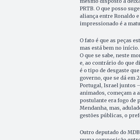
mesmo disposto a deixar
PRTB. O que posso suger
aliança entre Ronaldo e
impressionado é a matur
O fato é que as peças e
mas está bem no início.
O que se sabe, neste m
e, ao contrário do que
é o tipo de desgaste qu
governo, que se dá em 
Portugal, Israel juntos 
animados, começam a a
postulante era fogo de p
Mendanha, mas, adulado
gestões públicas, o pref
Outro deputado do MDB, 
numa composição entre R