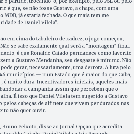
 o partido, trocando-o, por exemplo, pelo PSL ou pelo
ir é que, se não fosse Gustavo, a chapa, com uma
 o MDB, já estaria fechada. O que mais tem me
idade de Daniel Vilela”.
stão em cima do tabuleiro de xadrez, o jogo começou,
 Não se sabe exatamente qual será a “montagem” final.
omento, é que Ronaldo Caiado permanece como favorito
 dizem a Gustavo Mendanha, seu desgaste é mínimo. Não
e pode gerar, necessariamente, uma derrota. A luta pelo
246 municípios — num Estado que é maior do que Cuba,
—, é muito dura. Incentivadores iniciais, aqueles mais
bandonar a campanha assim que percebem que o
alha. É isso que Daniel Vilela tem sugerido a Gustavo
 pelos cabeças de alfinete que vivem pendurados nas
eito não quer ouvir.
Bruno Peixoto, disse ao Jornal Opção que acredita
onaldo Caiado, Daniel Vilela e Iris Rezende.