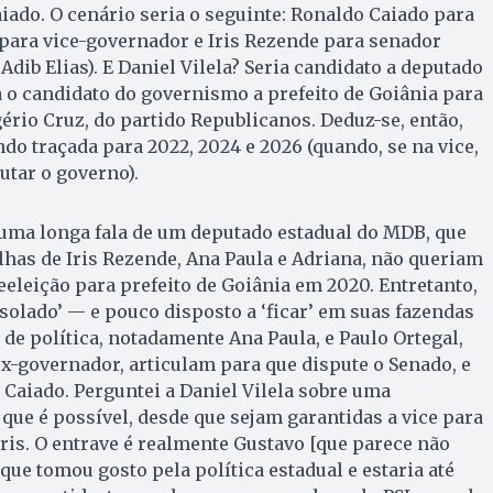
aiado. O cenário seria o seguinte: Ronaldo Caiado para
ara vice-governador e Iris Rezende para senador
dib Elias). E Daniel Vilela? Seria candidato a deputado
ia o candidato do governismo a prefeito de Goiânia para
gério Cruz, do partido Republicanos. Deduz-se, então,
ndo traçada para 2022, 2024 e 2026 (quando, se na vice,
tar o governo).
 uma longa fala de um deputado estadual do MDB, que
filhas de Iris Rezende, Ana Paula e Adriana, não queriam
eeleição para prefeito de Goiânia em 2020. Entretanto,
isolado’ — e pouco disposto a ‘ficar’ em suas fazendas
 de política, notadamente Ana Paula, e Paulo Ortegal,
ex-governador, articulam para que dispute o Senado, e
Caiado. Perguntei a Daniel Vilela sobre uma
 que é possível, desde que sejam garantidas a vice para
ris. O entrave é realmente Gustavo [que parece não
 que tomou gosto pela política estadual e estaria até