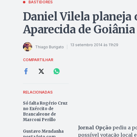
BASTIDORES
Daniel Vilela planeja
Aparecida de Goiânia
13 setembro 2014 às 11h29
Thiago Burigato
COMPARTILHAR
RELACIONADAS
Só falta Rogério Cruz
no Exército de
Brancaleone de
Marconi Perillo
Jornal Opção
pediu a po
Gustavo Mendanha
possível votação local 
posta foto com