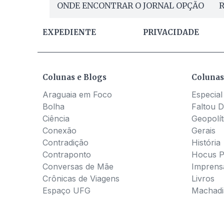
ONDE ENCONTRAR O JORNAL OPÇÃO
R
EXPEDIENTE
PRIVACIDADE
Colunas e Blogs
Colunas
Araguaia em Foco
Especial
Bolha
Faltou D
Ciência
Geopolít
Conexão
Gerais
Contradição
História
Contraponto
Hocus 
Conversas de Mãe
Imprens
Crônicas de Viagens
Livros
Espaço UFG
Machadia