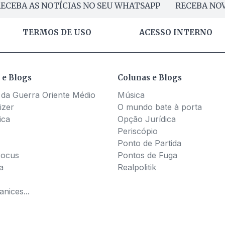
ECEBA AS NOTÍCIAS NO SEU WHATSAPP
RECEBA NOV
TERMOS DE USO
ACESSO INTERNO
 e Blogs
Colunas e Blogs
 da Guerra Oriente Médio
Música
izer
O mundo bate à porta
ica
Opção Jurídica
Periscópio
Ponto de Partida
Pocus
Pontos de Fuga
a
Realpolitik
nices...