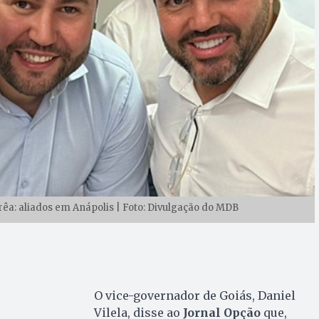
rrêa: aliados em Anápolis | Foto: Divulgação do MDB
O vice-governador de Goiás, Daniel
Vilela, disse ao
Jornal Opção
que,