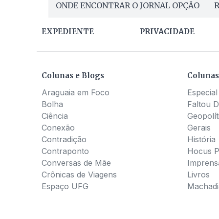
ONDE ENCONTRAR O JORNAL OPÇÃO
R
EXPEDIENTE
PRIVACIDADE
Colunas e Blogs
Colunas
Araguaia em Foco
Especial
Bolha
Faltou D
Ciência
Geopolít
Conexão
Gerais
Contradição
História
Contraponto
Hocus 
Conversas de Mãe
Imprens
Crônicas de Viagens
Livros
Espaço UFG
Machadia