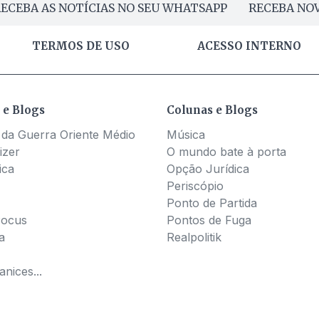
ECEBA AS NOTÍCIAS NO SEU WHATSAPP
RECEBA NOV
TERMOS DE USO
ACESSO INTERNO
 e Blogs
Colunas e Blogs
 da Guerra Oriente Médio
Música
izer
O mundo bate à porta
ica
Opção Jurídica
Periscópio
Ponto de Partida
Pocus
Pontos de Fuga
a
Realpolitik
nices...