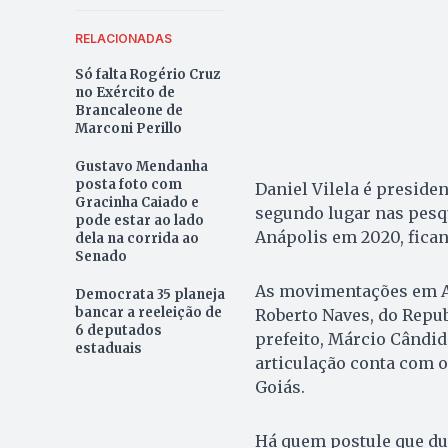
RELACIONADAS
Só falta Rogério Cruz
no Exército de
Brancaleone de
Marconi Perillo
Gustavo Mendanha
posta foto com
Daniel Vilela é preside
Gracinha Caiado e
segundo lugar nas pesqu
pode estar ao lado
Anápolis em 2020, fican
dela na corrida ao
Senado
As movimentações em An
Democrata 35 planeja
bancar a reeleição de
Roberto Naves, do Republ
6 deputados
prefeito, Márcio Cândido
estaduais
articulação conta com 
Goiás.
Há quem postule que du