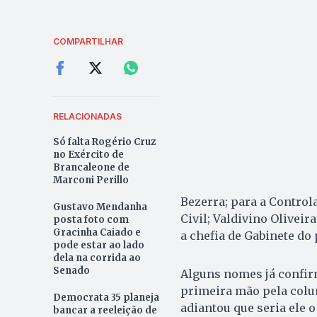
COMPARTILHAR
RELACIONADAS
Só falta Rogério Cruz
no Exército de
Brancaleone de
Marconi Perillo
Bezerra; para a Control
Gustavo Mendanha
Civil; Valdivino Oliveir
posta foto com
Gracinha Caiado e
a chefia de Gabinete do 
pode estar ao lado
dela na corrida ao
Senado
Alguns nomes já confir
primeira mão pela col
Democrata 35 planeja
adiantou que seria ele 
bancar a reeleição de