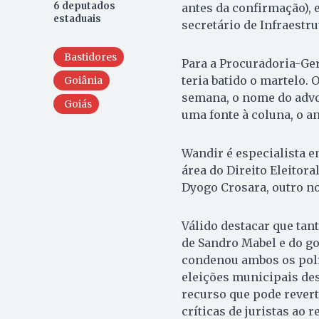
6 deputados
antes da confirmação), 
estaduais
secretário de Infraestru
Bastidores
Para a Procuradoria-Ge
teria batido o martelo. 
Goiânia
semana, o nome do advo
Goiás
uma fonte à coluna, o an
Wandir é especialista e
área do Direito Eleitor
Dyogo Crosara, outro n
Válido destacar que tan
de Sandro Mabel e do g
condenou ambos os polí
eleições municipais des
recurso que pode revert
críticas de juristas ao