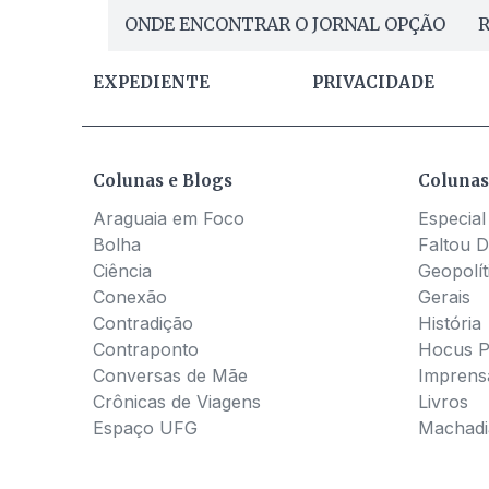
ONDE ENCONTRAR O JORNAL OPÇÃO
R
EXPEDIENTE
PRIVACIDADE
Colunas e Blogs
Colunas
Araguaia em Foco
Especial
Bolha
Faltou D
Ciência
Geopolít
Conexão
Gerais
Contradição
História
Contraponto
Hocus 
Conversas de Mãe
Imprens
Crônicas de Viagens
Livros
Espaço UFG
Machadia