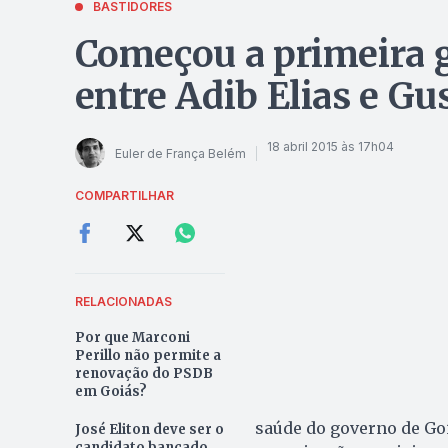
BASTIDORES
Começou a primeira g
entre Adib Elias e G
18 abril 2015 às 17h04
Euler de França Belém
COMPARTILHAR
RELACIONADAS
Por que Marconi
Perillo não permite a
renovação do PSDB
em Goiás?
saúde do governo de Goi
José Eliton deve ser o
candidato bancado