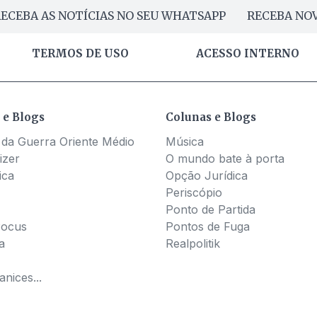
ECEBA AS NOTÍCIAS NO SEU WHATSAPP
RECEBA NOV
TERMOS DE USO
ACESSO INTERNO
 e Blogs
Colunas e Blogs
 da Guerra Oriente Médio
Música
izer
O mundo bate à porta
ica
Opção Jurídica
Periscópio
Ponto de Partida
Pocus
Pontos de Fuga
a
Realpolitik
nices...