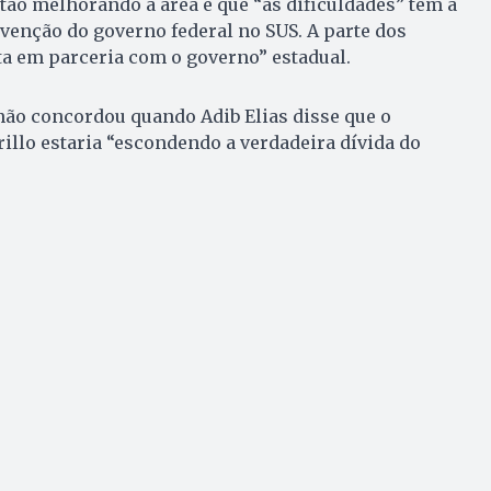
tão melhorando a área e que “as dificuldades” têm a
rvenção do governo federal no SUS. A parte dos
ita em parceria com o governo” estadual.
ão concordou quando Adib Elias disse que o
llo estaria “escondendo a verdadeira dívida do