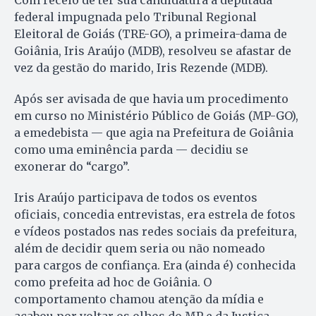
federal im­pugnada pelo Tribunal Regional
Eleitoral de Goiás (TRE-GO), a primeira-dama de
Goiânia, Iris Araújo (MDB), resolveu se afastar de
vez da gestão do marido, Iris Rezende (MDB).
Após ser avisada de que havia um procedimento
em cur­so no Ministério Público de Goiás (MP-GO),
a emedebista — que agia na Prefeitura de Goiânia
como uma eminência parda — decidiu se
exonerar do “cargo”.
Iris Araújo participava de todos os eventos
oficiais, concedia entrevistas, era estrela de fotos
e vídeos postados nas redes sociais da prefeitura,
além de decidir quem seria ou não nomeado
para cargos de confiança. Era (ainda é) conhecida
como prefeita ad hoc de Goiâ­nia. O
comportamento chamou atenção da mídia e
acabou por vol­tar os olhos do MP e da Jus­tiça