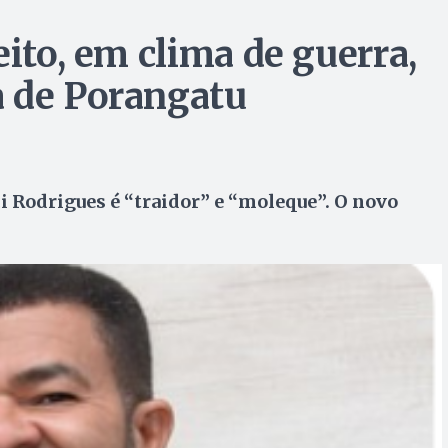
eito, em clima de guerra,
a de Porangatu
ci Rodrigues é “traidor” e “moleque”. O novo