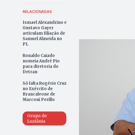
RELACIONADAS
Ismael Alexandrino e
Gustavo Gayer
articulam filiação de
Samuel Almeida no
PL
Ronaldo Caiado
nomeia André Pio
para diretoria do
Detran
Só falta Rogério Cruz
no Exército de
Brancaleone de
Marconi Perillo
Grupo de
Luziânia