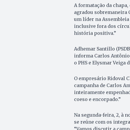
A formatação da chapa, 
agradou sobremaneira Ca
um líder na Assembleia 
inclusive fora dos círc
história positiva.”
Adhemar Santillo (PSDB)
informa Carlos Antônio
o PHS e Elysmar Veiga d
O empresário Ridoval Ch
campanha de Carlos Ant
inteiramente empenhado
coeso e encorpado.”
Na segunda-feira, 2, à n
se reúne com os integra
“Vamos discutir a campa