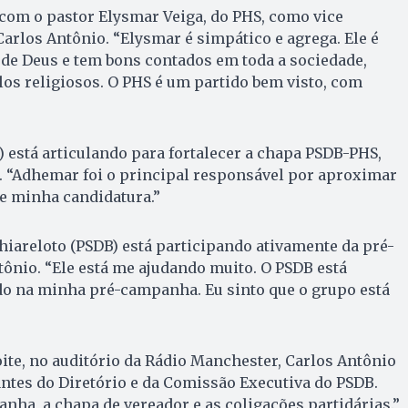
com o pastor Elysmar Veiga, do PHS, como vice
rlos Antônio. “Elysmar é simpático e agrega. Ele é
de Deus e tem bons contados em toda a sociedade,
ulos religiosos. O PHS é um partido bem visto, com
 está articulando para fortalecer a chapa PSDB-PHS,
. “Adhemar foi o principal responsável por aproximar
e minha candidatura.”
iareloto (PSDB) está participando ativamente da pré-
ônio. “Ele está me ajudando muito. O PSDB está
 na minha pré-campanha. Eu sinto que o grupo está
oite, no auditório da Rádio Manchester, Carlos Antônio
ntes do Diretório e da Comissão Executiva do PSDB.
nha, a chapa de vereador e as coligações partidárias.”