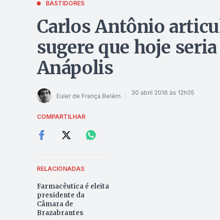
BASTIDORES
Carlos Antônio articul
sugere que hoje seria 
Anápolis
30 abril 2016 às 12h05
Euler de França Belém
COMPARTILHAR
RELACIONADAS
Farmacêutica é eleita
presidente da
Câmara de
Brazabrantes