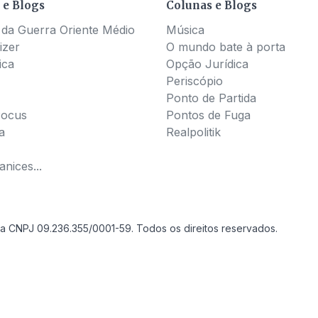
 e Blogs
Colunas e Blogs
 da Guerra Oriente Médio
Música
izer
O mundo bate à porta
ica
Opção Jurídica
Periscópio
Ponto de Partida
Pocus
Pontos de Fuga
a
Realpolitik
nices...
a CNPJ 09.236.355/0001-59. Todos os direitos reservados.