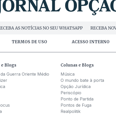
ECEBA AS NOTÍCIAS NO SEU WHATSAPP
RECEBA NOV
TERMOS DE USO
ACESSO INTERNO
 e Blogs
Colunas e Blogs
 da Guerra Oriente Médio
Música
izer
O mundo bate à porta
ica
Opção Jurídica
Periscópio
Ponto de Partida
Pocus
Pontos de Fuga
a
Realpolitik