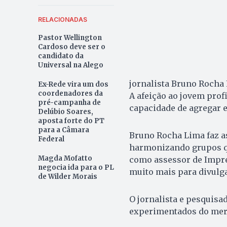
RELACIONADAS
Pastor Wellington
Cardoso deve ser o
candidato da
Universal na Alego
jornalista Bruno Rocha
Ex-Rede vira um dos
coordenadores da
A afeição ao jovem prof
pré-campanha de
capacidade de agregar e
Delúbio Soares,
aposta forte do PT
para a Câmara
Bruno Rocha Lima faz a
Federal
harmonizando grupos qu
Magda Mofatto
como assessor de Impre
negocia ida para o PL
muito mais para divulga
de Wilder Morais
O jornalista e pesquisa
experimentados do merc