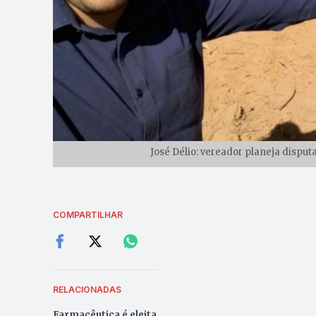
José Délio: vereador planeja disput
COMPARTILHAR
RELACIONADAS
Farmacêutica é eleita