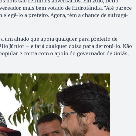
s dois são renhidos adversários. Em 2016, Délio
a vereador mais bem votado de Hidrolândia. “Até parece
 elegê-lo a prefeito. Agora, têm a chance de sufragá-
a um aliado que apoia qualquer para prefeito de
io Júnior – e fará qualquer coisa para derrotá-lo. Não
é popular e conta com o apoio do governador de Goiás,