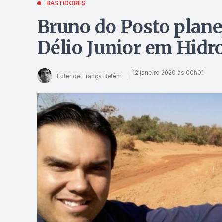
BASTIDORES
Bruno do Posto planej
Délio Junior em Hidr
12 janeiro 2020 às 00h01
Euler de França Belém