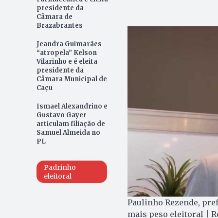
presidente da
Câmara de
Brazabrantes
Jeandra Guimarães
“atropela” Kelson
Vilarinho e é eleita
presidente da
Câmara Municipal de
Caçu
Ismael Alexandrino e
Gustavo Gayer
articulam filiação de
Samuel Almeida no
PL
Padrinho
eleitoral
Paulinho Rezende, prefe
mais peso eleitoral | 