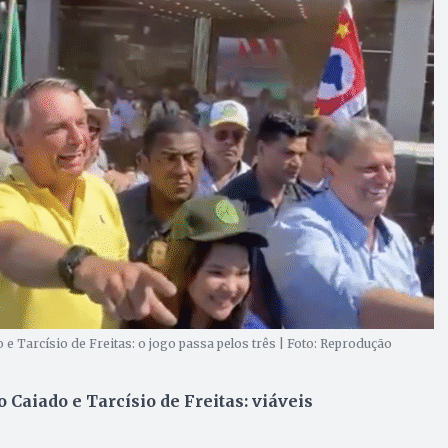
 e Tarcísio de Freitas: o jogo passa pelos três | Foto: Reprodução
 Caiado e Tarcísio de Freitas: viáveis