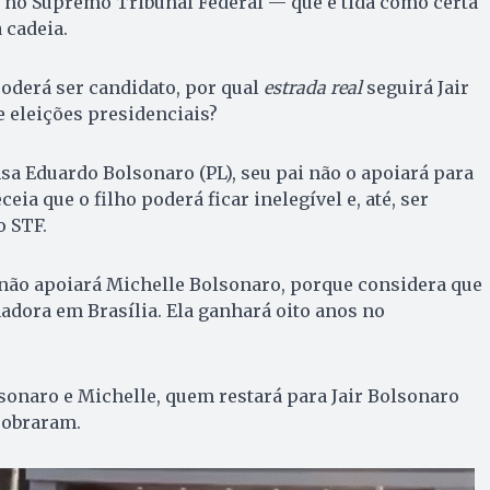
 no Supremo Tribunal Federal — que é tida como certa
 cadeia.
poderá ser candidato, por qual
estrada real
seguirá Jair
 eleições presidenciais?
sa Eduardo Bolsonaro (PL), seu pai não o apoiará para
eia que o filho poderá ficar inelegível e, até, ser
o STF.
não apoiará Michelle Bolsonaro, porque considera que
nadora em Brasília. Ela ganhará oito anos no
onaro e Michelle, quem restará para Jair Bolsonaro
sobraram.