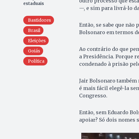
outro processo que está
estaduais
—, e sim para livrá-lo da
Bastidores
Então, se sabe que não 
Brasil
Bolsonaro em termos de
Eleições
Ao contrário do que pen
Goiás
a Presidência. Porque rec
Política
condenado à prisão pel
Jair Bolsonaro também 
é mais fácil elegê-la se
Congresso.
Então, sem Eduardo Bols
apoiar? Só dois nomes 