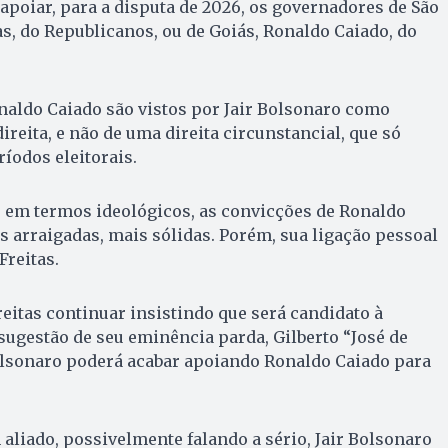
apoiar, para a disputa de 2026, os governadores de São
as, do Republicanos, ou de Goiás, Ronaldo Caiado, do
onaldo Caiado são vistos por Jair Bolsonaro como
ireita, e não de uma direita circunstancial, que só
íodos eleitorais.
, em termos ideológicos, as convicções de Ronaldo
s arraigadas, mais sólidas. Porém, sua ligação pessoal
Freitas.
reitas continuar insistindo que será candidato à
sugestão de seu eminência parda, Gilberto “José de
Bolsonaro poderá acabar apoiando Ronaldo Caiado para
liado, possivelmente falando a sério, Jair Bolsonaro