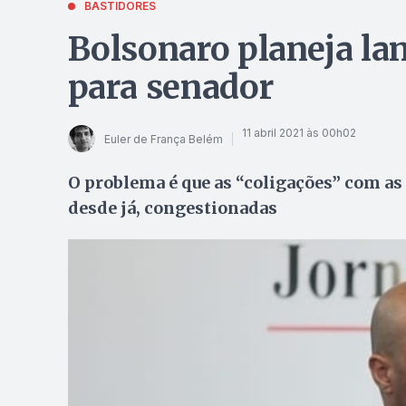
BASTIDORES
Bolsonaro planeja la
para senador
11 abril 2021 às 00h02
Euler de França Belém
O problema é que as “coligações” com as
desde já, congestionadas