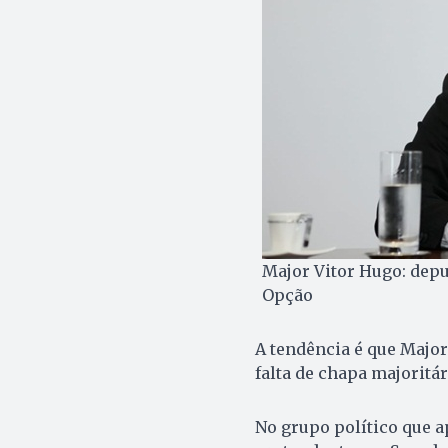
Major Vitor Hugo: depu
Opção
A tendência é que Major
falta de chapa majoritár
No grupo político que 