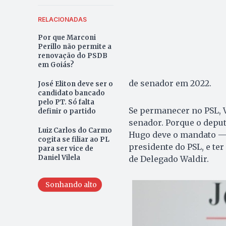
RELACIONADAS
Por que Marconi
Perillo não permite a
renovação do PSDB
em Goiás?
de senador em 2022.
José Eliton deve ser o
candidato bancado
pelo PT. Só falta
Se permanecer no PSL, V
definir o partido
senador. Porque o depu
Luiz Carlos do Carmo
Hugo deve o mandato — 
cogita se filiar ao PL
presidente do PSL, e ter
para ser vice de
Daniel Vilela
de Delegado Waldir.
Sonhando alto