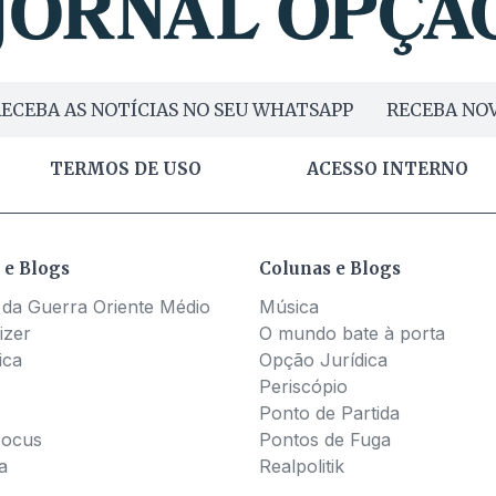
ECEBA AS NOTÍCIAS NO SEU WHATSAPP
RECEBA NOV
TERMOS DE USO
ACESSO INTERNO
 e Blogs
Colunas e Blogs
 da Guerra Oriente Médio
Música
izer
O mundo bate à porta
ica
Opção Jurídica
Periscópio
Ponto de Partida
Pocus
Pontos de Fuga
a
Realpolitik