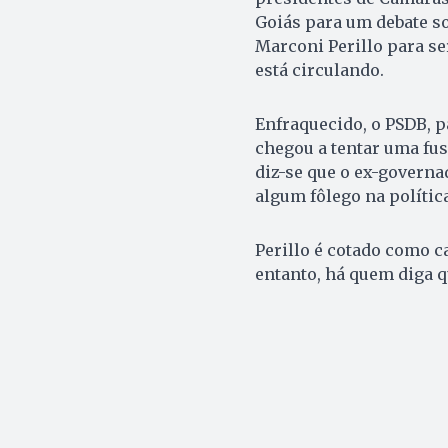
Goiás para um debate so
Marconi Perillo para ser
está circulando.
Enfraquecido, o PSDB, p
chegou a tentar uma fus
diz-se que o ex-governa
algum fôlego na política
Perillo é cotado como c
entanto, há quem diga qu