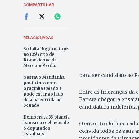
COMPARTILHAR
RELACIONADAS
Só falta Rogério Cruz
no Exército de
Brancaleone de
Marconi Perillo
para ser candidato ao P
Gustavo Mendanha
posta foto com
Gracinha Caiado e
Entre as lideranças da 
pode estar ao lado
Batista chegou a ensaia
dela na corrida ao
Senado
candidatura indeferida 
Democrata 35 planeja
bancar a reeleição de
O encontro foi marcado 
6 deputados
convida todos os seus as
estaduais
presidentes de Câmaras,