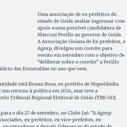
Uma associação de ex-prefeitos do
estado de Goiás avaliar ingressar com
apoio a uma possível candidatura de
Marconi Perillo ao governo de Goiás.
A Associação Goiana de Ex-prefeitos, a
Agexp, divulgou um convite para
evento em setembro com o objetivo de
“deliberar sobre o convite” a Perillo
alácio das Esmeraldas no ano que vem.
entidade está Ronan Rosa, ex-prefeito de Niquelândia.
r um retorno à política em 2024, mas teve a
pelo Tribunal Regional Eleitoral de Goiás (TRE-GO).
para o dia 27 de setembro, no Clube Jaó. “A Agexp
sociados, ex-prefeitos, ex-vice-prefeitos, ex-
 ex-vereadores e demais lideranças do estado de