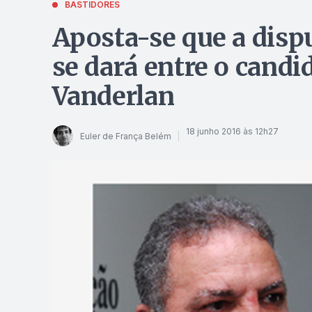
BASTIDORES
Aposta-se que a dis
se dará entre o candi
Vanderlan
18 junho 2016 às 12h27
Euler de França Belém