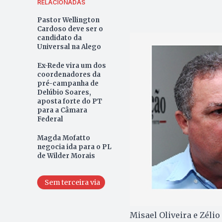
RELACIONADAS
Pastor Wellington
Cardoso deve ser o
candidato da
Universal na Alego
Ex-Rede vira um dos
coordenadores da
pré-campanha de
Delúbio Soares,
aposta forte do PT
para a Câmara
Federal
Magda Mofatto
negocia ida para o PL
de Wilder Morais
Sem terceira via
Misael Oliveira e Zéli