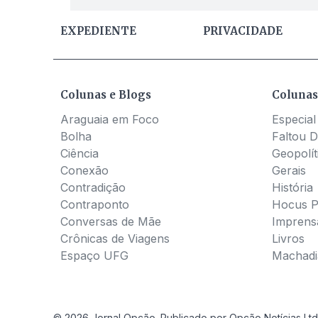
EXPEDIENTE
PRIVACIDADE
Colunas e Blogs
Colunas
Araguaia em Foco
Especial
Bolha
Faltou D
Ciência
Geopolít
Conexão
Gerais
Contradição
História
Contraponto
Hocus 
Conversas de Mãe
Imprens
Crônicas de Viagens
Livros
Espaço UFG
Machadia
© 2026 Jornal Opção. Publicado por Opção Notícias Ltd