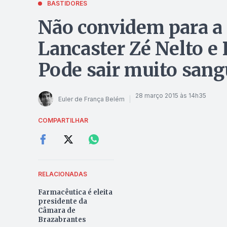
BASTIDORES
Não convidem para a
Lancaster Zé Nelto e 
Pode sair muito san
28 março 2015 às 14h35
Euler de França Belém
COMPARTILHAR
RELACIONADAS
Farmacêutica é eleita
presidente da
Câmara de
Brazabrantes