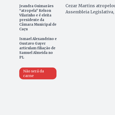
Cezar Martins atropelou
Jeandra Guimarães
“atropela” Kelson
Assembleia Legislativa
Vilarinho e é eleita
presidente da
Câmara Municipal de
Caçu
Ismael Alexandrino e
Gustavo Gayer
articulam filiação de
Samuel Almeida no
PL
Não será da
carne