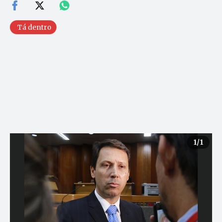
Tá dentro
1
/1